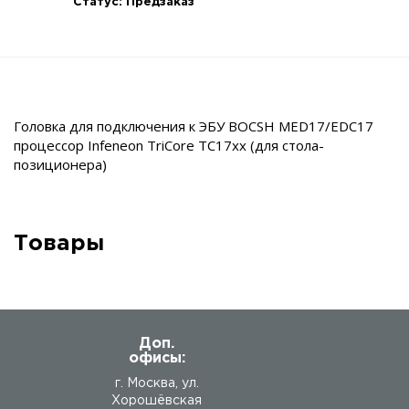
Статус:
Предзаказ
Головка для подключения к ЭБУ BOCSH MED17/EDC17
процессор Infeneon TriCore TC17xx (для стола-
позиционера)
Товары
Доп.
офисы:
г. Москва, ул.
Хорошёвская