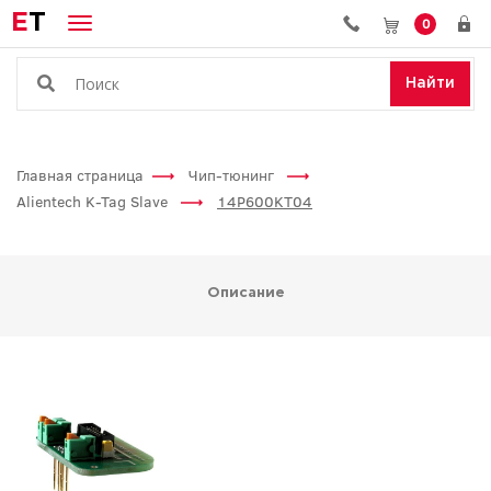
E
T
0
Найти
Главная страница
Чип-тюнинг
Alientech K-Tag Slave
14P600KT04
Описание