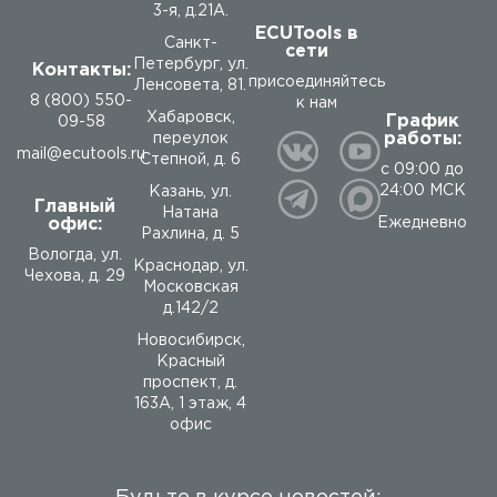
3-я, д.21А.
ECUTools в
Санкт-
сети
Петербург, ул.
Контакты:
присоединяйтесь
Ленсовета, 81.
8 (800) 550-
к нам
Хабаровск,
График
09-58
работы:
переулок
mail@ecutools.ru
Степной, д. 6
с 09:00 до
24:00 МСК
Казань, ул.
Главный
Натана
офис:
Ежедневно
Рахлина, д. 5
Вологда
,
ул.
Краснодар, ул.
Чехова, д. 29
Московская
д.142/2
Новосибирск,
Красный
проспект, д.
163А, 1 этаж, 4
офис