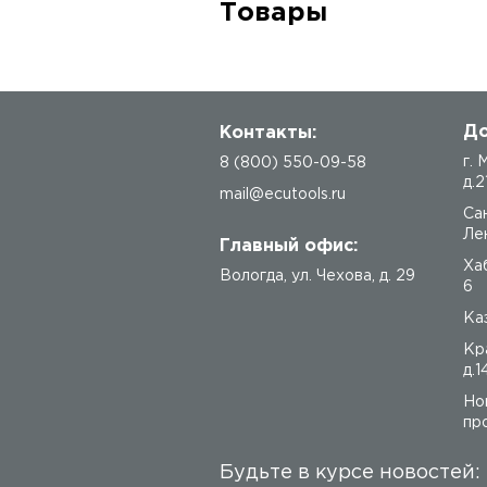
Товары
До
Контакты:
г.
8 (800) 550-09-58
д.2
mail@ecutools.ru
Са
Лен
Главный офис:
Ха
Вологда
,
ул. Чехова, д. 29
6
Каз
Кр
д.1
Но
про
Будьте в курсе новостей: