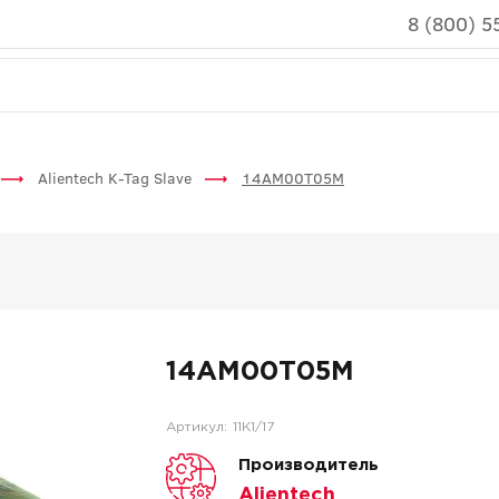
8 (800) 5
Alientech K-Tag Slave
14AM00T05M
14AM00T05M
Артикул:
11K1/17
Производитель
Alientech