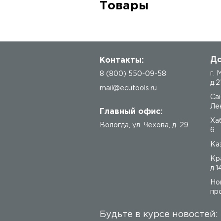
Товары
До
Контакты:
г.
8 (800) 550-09-58
д.2
mail@ecutools.ru
Са
Лен
Главный офис:
Ха
Вологда
,
ул. Чехова, д. 29
6
Каз
Кр
д.1
Но
про
Будьте в курсе новостей: