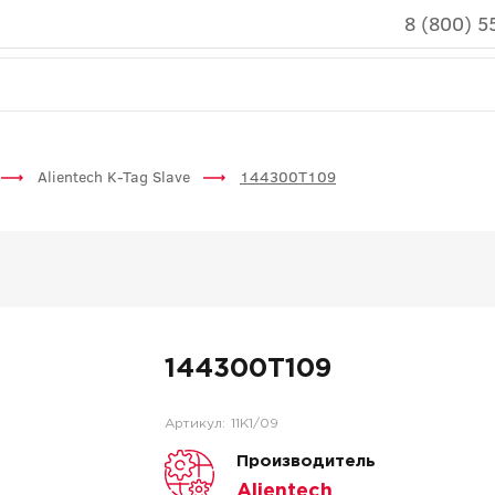
8 (800) 5
Alientech K-Tag Slave
144300T109
144300T109
Артикул:
11K1/09
Производитель
Alientech