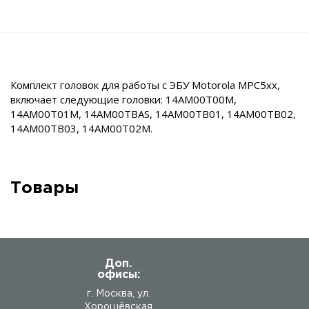
Комплект головок для работы с ЭБУ Motorola MPC5xx,
включает следующие головки: 14AM00T00M,
14AM00T01M, 14AM00TBAS, 14AM00TB01, 14AM00TB02,
14AM00TB03, 14AM00T02M.
Товары
Доп.
офисы:
г. Москва, ул.
Хорошёвская