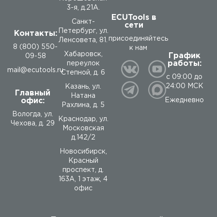
3-я, д.21А.
ECUTools в
Санкт-
сети
Петербург, ул.
Контакты:
присоединяйтесь
Ленсовета, 81.
8 (800) 550-
к нам
Хабаровск,
График
09-58
работы:
переулок
mail@ecutools.ru
Степной, д. 6
с 09:00 до
24:00 МСК
Казань, ул.
Главный
Натана
офис:
Ежедневно
Рахлина, д. 5
Вологда
,
ул.
Краснодар, ул.
Чехова, д. 29
Московская
д.142/2
Новосибирск,
Красный
проспект, д.
163А, 1 этаж, 4
офис