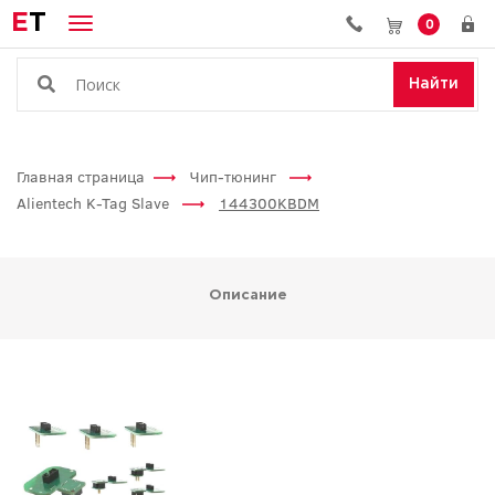
E
T
0
Найти
Главная страница
Чип-тюнинг
Alientech K-Tag Slave
144300KBDM
Описание