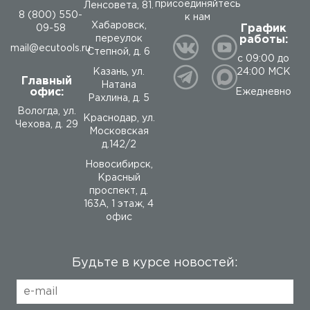
присоединяйтесь
Ленсовета, 81.
8 (800) 550-
к нам
Хабаровск,
График
09-58
работы:
переулок
mail@ecutools.ru
Степной, д. 6
с 09:00 до
24:00 МСК
Казань, ул.
Главный
Натана
офис:
Ежедневно
Рахлина, д. 5
Вологда
,
ул.
Краснодар, ул.
Чехова, д. 29
Московская
д.142/2
Новосибирск,
Красный
проспект, д.
163А, 1 этаж, 4
офис
Будьте в курсе новостей: