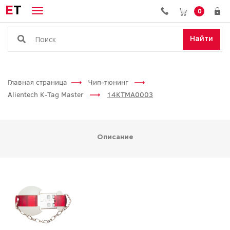
E
T
0
Найти
Главная страница
Чип-тюнинг
Alientech K-Tag Master
14KTMA0003
Описание