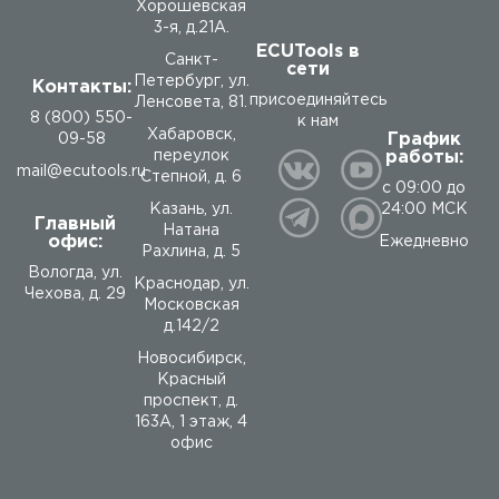
Хорошёвская
3-я, д.21А.
ECUTools в
Санкт-
сети
Петербург, ул.
Контакты:
присоединяйтесь
Ленсовета, 81.
8 (800) 550-
к нам
Хабаровск,
График
09-58
работы:
переулок
mail@ecutools.ru
Степной, д. 6
с 09:00 до
24:00 МСК
Казань, ул.
Главный
Натана
офис:
Ежедневно
Рахлина, д. 5
Вологда
,
ул.
Краснодар, ул.
Чехова, д. 29
Московская
д.142/2
Новосибирск,
Красный
проспект, д.
163А, 1 этаж, 4
офис