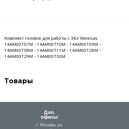
Комплект головок для работы с ЭБУ Renesas:
14AM00T07M - 14AM00T10M - 14AM00T09M -
14AM00T08M - 14AM00T11M - 14AM00T28M -
14AM00T29M - 14AM00T30M
Товары
Доп.
офисы:
г. Москва, ул.