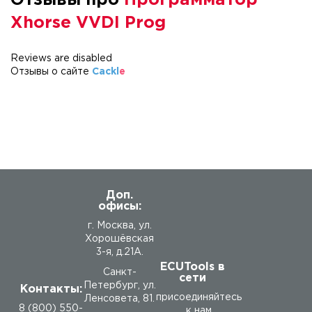
Отзывы про
Программатор
Xhorse VVDI Prog
Reviews are disabled
Отзывы о сайте
Cackl
e
Доп.
офисы:
г. Москва, ул.
Хорошёвская
3-я, д.21А.
ECUTools в
Санкт-
сети
Петербург, ул.
Контакты:
присоединяйтесь
Ленсовета, 81.
8 (800) 550-
к нам