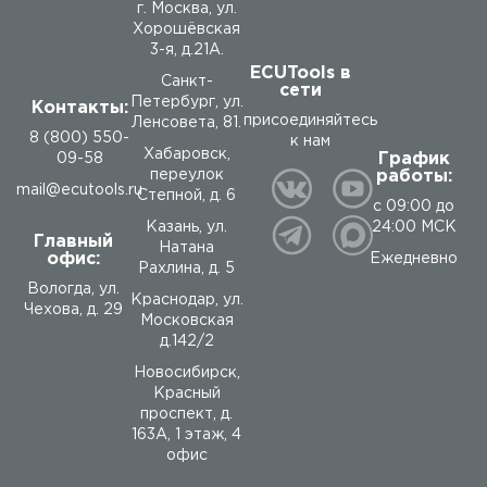
г. Москва, ул.
Хорошёвская
3-я, д.21А.
ECUTools в
Санкт-
сети
Петербург, ул.
Контакты:
присоединяйтесь
Ленсовета, 81.
8 (800) 550-
к нам
Хабаровск,
График
09-58
работы:
переулок
mail@ecutools.ru
Степной, д. 6
с 09:00 до
24:00 МСК
Казань, ул.
Главный
Натана
офис:
Ежедневно
Рахлина, д. 5
Вологда
,
ул.
Краснодар, ул.
Чехова, д. 29
Московская
д.142/2
Новосибирск,
Красный
проспект, д.
163А, 1 этаж, 4
офис