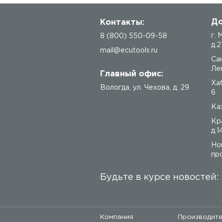
До
Контакты:
г.
8 (800) 550-09-58
д.2
mail@ecutools.ru
Са
Лен
Главный офис:
Ха
Вологда
,
ул. Чехова, д. 29
6
Каз
Кр
д.1
Но
про
Будьте в курсе новостей:
Компания
Производит