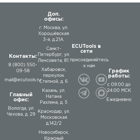
Доп.
офисы:
г. Москва, ул.
Хорошёвская
3-я, д.21А.
ECUTools в
Санкт-
сети
Петербург, ул.
Контакты:
присоединяйтесь
Ленсовета, 81.
8 (800) 550-
к нам
Хабаровск,
График
09-58
работы:
переулок
mail@ecutools.ru
Степной, д. 6
с 09:00 до
24:00 МСК
Казань, ул.
Главный
Натана
офис:
Ежедневно
Рахлина, д. 5
Вологда
,
ул.
Краснодар, ул.
Чехова, д. 29
Московская
д.142/2
Новосибирск,
Красный