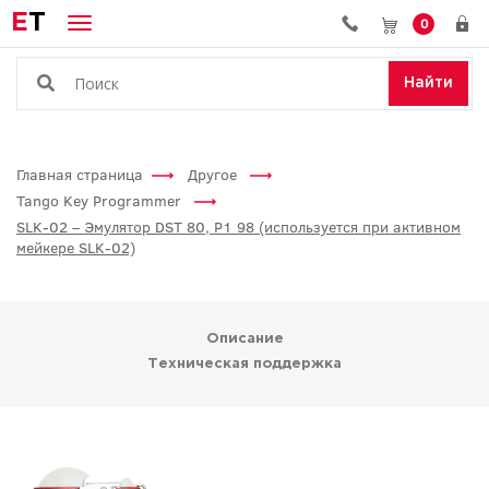
E
T
0
Найти
Главная страница
Другое
Tango Key Programmer
SLK-02 – Эмулятор DST 80, P1 98 (используется при активном
мейкере SLK-02)
Описание
Техническая поддержка