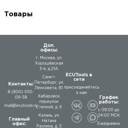
Товары
Доп.
офисы:
г. Москва, ул.
Хорошёвская
3-я, д.21А.
ECUTools в
Санкт-
сети
Петербург, ул.
Контакты:
присоединяйтесь
Ленсовета, 81.
8 (800) 550-
к нам
Хабаровск,
График
09-58
работы:
переулок
mail@ecutools.ru
Степной, д. 6
с 09:00 до
24:00 МСК
Казань, ул.
Главный
Натана
офис:
Ежедневно
Рахлина, д. 5