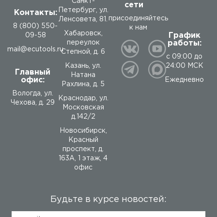
Санкт-
сети
Петербург, ул.
Контакты:
присоединяйтесь
Ленсовета, 81.
8 (800) 550-
к нам
Хабаровск,
График
09-58
работы:
переулок
mail@ecutools.ru
Степной, д. 6
с 09:00 до
24:00 МСК
Казань, ул.
Главный
Натана
офис:
Ежедневно
Рахлина, д. 5
Вологда
,
ул.
Краснодар, ул.
Чехова, д. 29
Московская
д.142/2
Новосибирск,
Красный
проспект, д.
163А, 1 этаж, 4
офис
Будьте в курсе новостей: