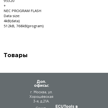
95320
+
NEC PROGRAM FLASH
Data size:
4kB(data)
512kB, 768kB(program)
Товары
Доп.
офисы:
г. Москва, ул.
Хорошёвская
3-я, д.21А.
ECUTools в