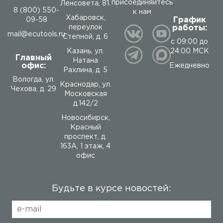
присоединяйтесь
Ленсовета, 81.
8 (800) 550-
к нам
Хабаровск,
График
09-58
работы:
переулок
mail@ecutools.ru
Степной, д. 6
с 09:00 до
24:00 МСК
Казань, ул.
Главный
Натана
офис:
Ежедневно
Рахлина, д. 5
Вологда
,
ул.
Краснодар, ул.
Чехова, д. 29
Московская
д.142/2
Новосибирск,
Красный
проспект, д.
163А, 1 этаж, 4
офис
Будьте в курсе новостей: