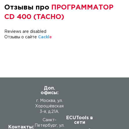
Отзывы про
ПРОГРАММАТОР
CD 400 (TACHO)
Reviews are disabled
Отзывы о сайте
Cackl
e
Доп.
офисы:
г. Москва, ул.
Хорошёвская
3-я, д.21А.
ECUTools в
Санкт-
сети
Петербург, ул.
Контакты: