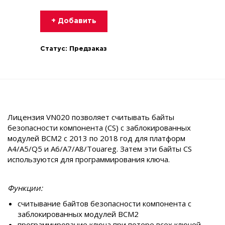
+ Добавить
Статус:
Предзаказ
Лицензия VN020 позволяет считывать байты
безопасности компонента (CS) с заблокированных
модулей BCM2 с 2013 по 2018 год для платформ
A4/A5/Q5 и A6/A7/A8/Touareg. Затем эти байты CS
используются для программирования ключа.
Функции:
считывание байтов безопасности компонента с
заблокированных модулей BCM2
программирование ключа при потере всех ключей