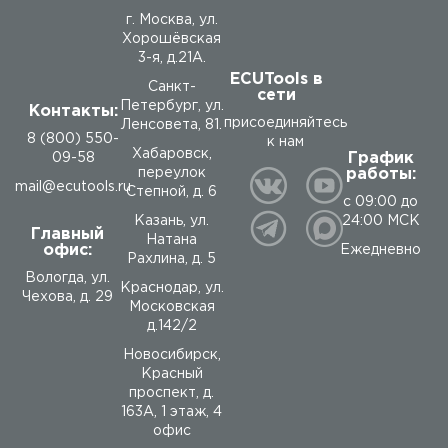
г. Москва, ул.
Хорошёвская
3-я, д.21А.
ECUTools в
Санкт-
сети
Петербург, ул.
Контакты:
присоединяйтесь
Ленсовета, 81.
8 (800) 550-
к нам
Хабаровск,
График
09-58
работы:
переулок
mail@ecutools.ru
Степной, д. 6
с 09:00 до
24:00 МСК
Казань, ул.
Главный
Натана
офис:
Ежедневно
Рахлина, д. 5
Вологда
,
ул.
Краснодар, ул.
Чехова, д. 29
Московская
д.142/2
Новосибирск,
Красный
проспект, д.
163А, 1 этаж, 4
офис