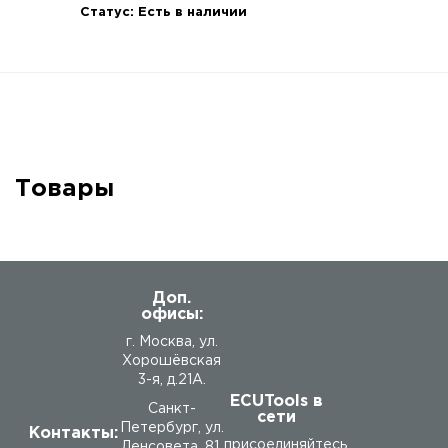
Статус:
Есть в наличии
Товары
Доп.
офисы:
г. Москва, ул.
Хорошёвская
3-я, д.21А.
ECUTools в
Санкт-
сети
Петербург, ул.
Контакты:
присоединяйтесь
Ленсовета, 81.