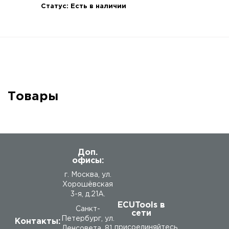
Статус:
Есть в наличии
Товары
Доп.
офисы:
г. Москва, ул.
Хорошёвская
3-я, д.21А.
ECUTools в
Санкт-
сети
Петербург, ул.
Контакты:
присоединяйтесь
Ленсовета, 81.