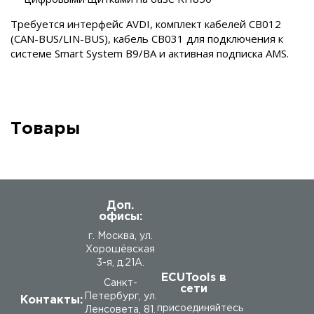
Требуется интерфейс AVDI, комплект кабелей CB012
(CAN-BUS/LIN-BUS), кабель CB031 для подключения к
системе Smart System B9/BA и активная подписка AMS.
Товары
Доп.
офисы:
г. Москва, ул.
Хорошёвская
3-я, д.21А.
ECUTools в
Санкт-
сети
Петербург, ул.
Контакты:
присоединяйтесь
Ленсовета, 81.