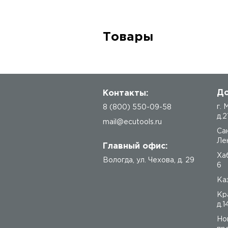
Товары
До
Контакты:
г.
8 (800) 550-09-58
д.2
mail@ecutools.ru
Са
Лен
Главный офис:
Ха
Вологда
,
ул. Чехова, д. 29
6
Каз
Кр
д.1
Но