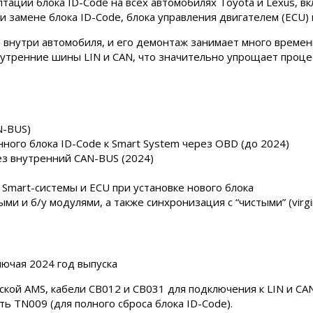
птации блока ID-Code на всех автомобилях Toyota и Lexus, 
и замене блока ID-Code, блока управления двигателем (ECU) 
о внутри автомобиля, и его демонтаж занимает много време
утренние шины LIN и CAN, что значительно упрощает процес
N-BUS)
ного блока ID-Code к Smart System через OBD (до 2024)
ез внутренний CAN-BUS (2024)
 Smart-системы и ECU при установке нового блока
и и б/у модулями, а также синхронизация с “чистыми” (virgi
лючая 2024 год выпуска
ской AMS, кабели CB012 и CB031 для подключения к LIN и C
ь TN009 (для полного сброса блока ID-Code).