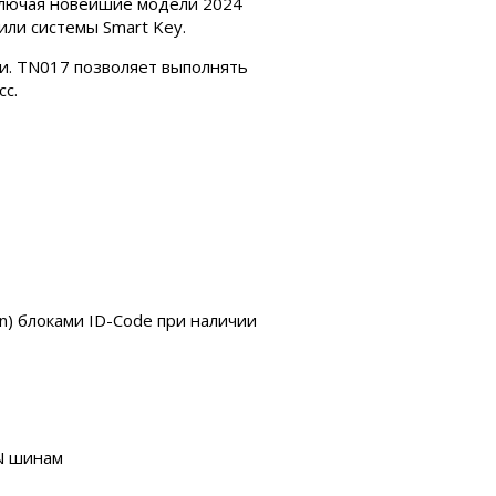
включая новейшие модели 2024
или системы Smart Key.
ни. TN017 позволяет выполнять
с.
n) блоками ID-Code при наличии
AN шинам