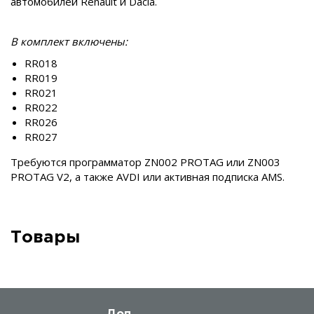
автомобилей Renault и Dacia.
В комплект включены:
RR018
RR019
RR021
RR022
RR026
RR027
Требуются программатор ZN002 PROTAG или ZN003
PROTAG V2, а также AVDI или активная подписка AMS.
Товары