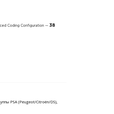
38
ed Coding Configuration —
ппы PSA (Peugeot/Citroën/DS),