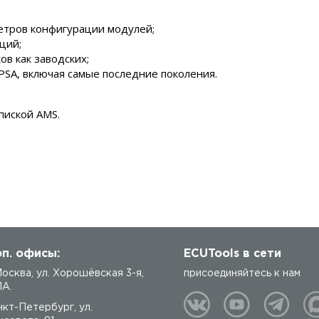
етров конфигурации модулей;
ций;
в как заводских;
PSA, включая самые последние поколения.
пиской AMS.
п. офисы:
ECUTools в сети
 Москва, ул. Хорошёвская 3-я,
присоединяйтесь к нам
1А.
нкт-Петербург, ул.