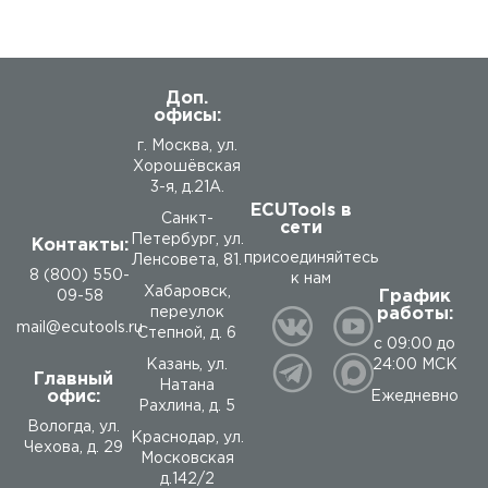
Доп.
офисы:
г. Москва, ул.
Хорошёвская
3-я, д.21А.
ECUTools в
Санкт-
сети
Петербург, ул.
Контакты:
присоединяйтесь
Ленсовета, 81.
8 (800) 550-
к нам
Хабаровск,
График
09-58
работы:
переулок
mail@ecutools.ru
Степной, д. 6
с 09:00 до
24:00 МСК
Казань, ул.
Главный
Натана
офис:
Ежедневно
Рахлина, д. 5
Вологда
,
ул.
Краснодар, ул.
Чехова, д. 29
Московская
д.142/2