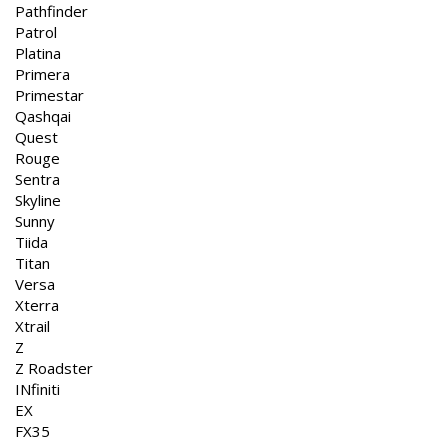
Pathfinder
Patrol
Platina
Primera
Primestar
Qashqai
Quest
Rouge
Sentra
Skyline
Sunny
Tiida
Titan
Versa
Xterra
Xtrail
Z
Z Roadster
INfiniti
EX
FX35