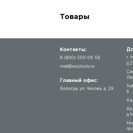
Товары
До
Контакты:
г.
8 (800) 550-09-58
д.2
mail@ecutools.ru
Са
Лен
Главный офис:
Ха
Вологда
,
ул. Чехова, д. 29
6
Каз
Кр
д.1
Но
про