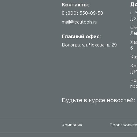
До
Контакты:
г.
8 (800) 550-09-58
д.2
mail@ecutools.ru
Са
Лен
Главный офис:
Ха
Вологда
,
ул. Чехова, д. 29
6
Каз
Кр
д.1
Но
про
Будьте в курсе новостей:
Компания
Производит