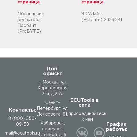
страница
страница
Обновление
ЭКУЛайт
редактора
(ECULite) 2.123.241
Пробайт
(ProBYTE)
Доп.
офисы:
г. Москва, ул.
Хорошёвская
3-я, д.21А.
ECUTools в
Санкт-
сети
Петербург, ул.
Контакты:
присоединяйтесь
Ленсовета, 81.
8 (800) 550-
к нам
Хабаровск,
График
09-58
работы:
переулок
mail@ecutools.ru
Степной, д. 6