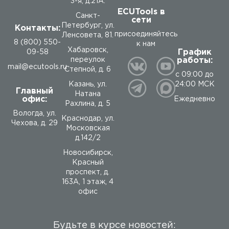
3-я, д.21А.
ECUTools в
Санкт-
сети
Петербург, ул.
Контакты:
присоединяйтесь
Ленсовета, 81.
8 (800) 550-
к нам
Хабаровск,
График
09-58
работы:
переулок
mail@ecutools.ru
Степной, д. 6
с 09:00 до
24:00 МСК
Казань, ул.
Главный
Натана
офис:
Ежедневно
Рахлина, д. 5
Вологда
,
ул.
Краснодар, ул.
Чехова, д. 29
Московская
д.142/2
Новосибирск,
Красный
проспект, д.
163А, 1 этаж, 4
офис
Будьте в курсе новостей: