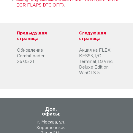
EGR FLAPS DTC OFF)
.
Предыдущая
Следующая
страница
страница
Обновление
Акция на FLEX,
CombiLoader
KESS3, I/O
26.05.21
Terminal, DaVinci
Deluxe Edition,
WinOLS 5
Доп.
офисы:
г. Москва, ул.
Хорошёвская