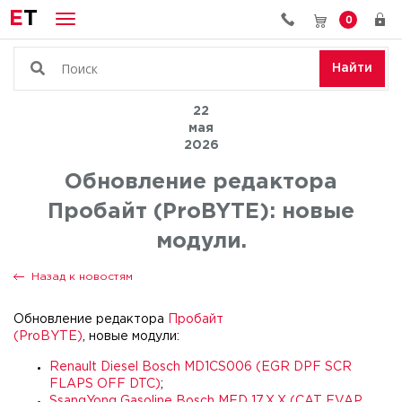
E
T
0
Найти
22
мая
2026
Обновление редактора
Пробайт (ProBYTE): новые
модули.
Назад к новостям
Обновление редактора
Пробайт
(ProBYTE)
, новые модули:
Renault Diesel Bosch MD1CS006 (EGR DPF SCR
FLAPS OFF DTC)
;
SsangYong Gasoline Bosch MED 17.X.X (CAT EVAP