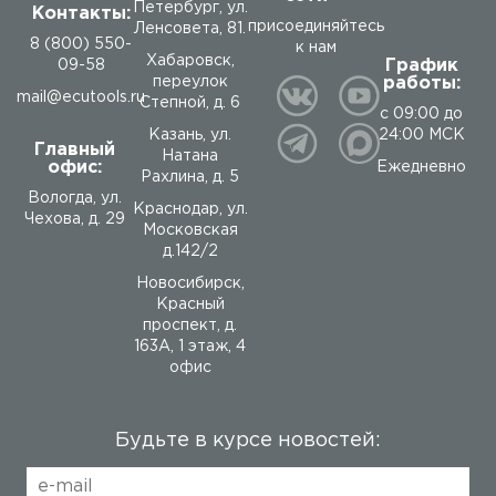
Петербург, ул.
Контакты:
присоединяйтесь
Ленсовета, 81.
8 (800) 550-
к нам
Хабаровск,
График
09-58
работы:
переулок
mail@ecutools.ru
Степной, д. 6
с 09:00 до
24:00 МСК
Казань, ул.
Главный
Натана
офис:
Ежедневно
Рахлина, д. 5
Вологда
,
ул.
Краснодар, ул.
Чехова, д. 29
Московская
д.142/2
Новосибирск,
Красный
проспект, д.
163А, 1 этаж, 4
офис
Будьте в курсе новостей: