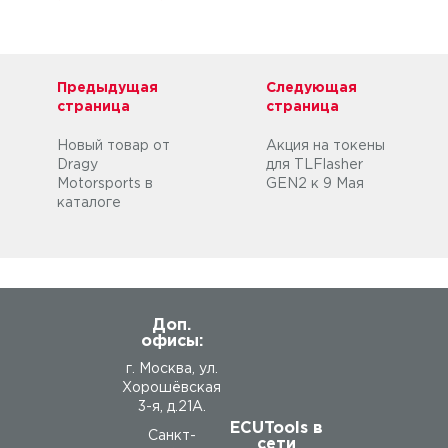
Предыдущая
Следующая
страница
страница
Новый товар от
Акция на токены
Dragy
для TLFlasher
Motorsports в
GEN2 к 9 Мая
каталоге
Доп.
офисы:
г. Москва, ул.
Хорошёвская
3-я, д.21А.
ECUTools в
Санкт-
сети