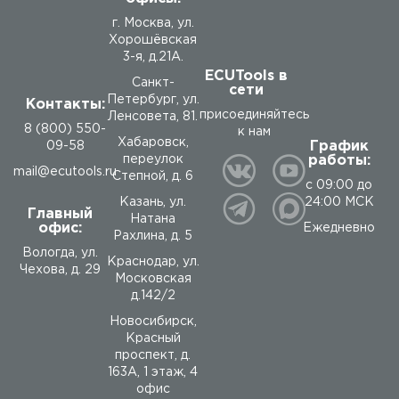
г. Москва, ул.
Хорошёвская
3-я, д.21А.
ECUTools в
Санкт-
сети
Петербург, ул.
Контакты:
присоединяйтесь
Ленсовета, 81.
8 (800) 550-
к нам
Хабаровск,
График
09-58
работы:
переулок
mail@ecutools.ru
Степной, д. 6
с 09:00 до
24:00 МСК
Казань, ул.
Главный
Натана
офис:
Ежедневно
Рахлина, д. 5
Вологда
,
ул.
Краснодар, ул.
Чехова, д. 29
Московская
д.142/2
Новосибирск,
Красный
проспект, д.
163А, 1 этаж, 4
офис