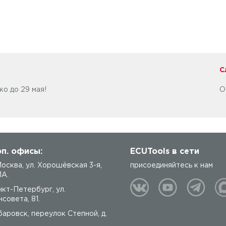
С
ко до 29 мая!
О
п. офисы:
ECUTools в сети
 Москва, ул. Хорошёвская 3-я,
присоединяйтесь к нам
1А.
нкт-Петербург, ул.
совета, 81.
баровск, переулок Степной, д.