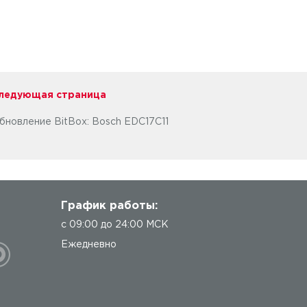
ледующая страница
бновление BitBox: Bosch EDC17C11
График работы:
с 09:00 до 24:00 МСК
Ежедневно