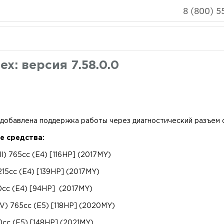
8 (800) 5
x: версия 7.58.0.0
0: добавлена ​​поддержка работы через диагностический разъем 
 средства:
III) 765cc (E4) [116HP] (2017MY)
1215cc (E4) [139HP] (2017MY)
00cc (E4) [94HP] (2017MY)
(IV) 765cc (E5) [118HP] (2020MY)
60cc (E5) [148HP] (2021MY)