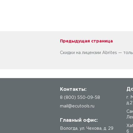
Предыдущая страница
Скидки на лицензии Abrites — толь
До
Контакты:
г.
8 (800) 550-09-58
д.2
mail@ecutools.ru
Са
Лен
Главный офис:
Ха
Вологда
,
ул. Чехова, д. 29
6