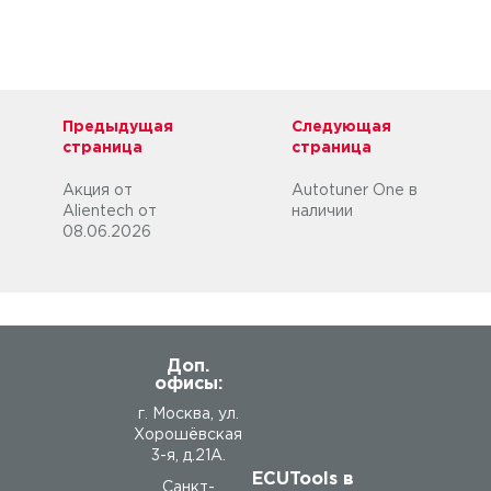
Предыдущая
Следующая
страница
страница
Акция от
Autotuner One в
Alientech от
наличии
08.06.2026
Доп.
офисы:
г. Москва, ул.
Хорошёвская
3-я, д.21А.
ECUTools в
Санкт-