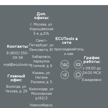
Доп.
офисы:
г. Москва, ул.
Хорошёвская
3-я, д.21А.
ECUTools в
Санкт-
сети
Петербург, ул.
Контакты:
присоединяйтесь
Ленсовета, 81.
8 (800) 550-
к нам
Хабаровск,
График
09-58
работы:
переулок
mail@ecutools.ru
Степной, д. 6
с 09:00 до
24:00 МСК
Казань, ул.
Главный
Натана
офис:
Ежедневно
Рахлина, д. 5
Вологда
,
ул.
Краснодар, ул.
Чехова, д. 29
Московская
д.142/2
Новосибирск,