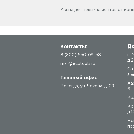
Акция для новых клиентов от комп
До
Контакты:
г.
8 (800) 550-09-58
д.2
mail@ecutools.ru
Са
Лен
Главный офис:
Ха
Вологда
,
ул. Чехова, д. 29
6
Каз
Кр
д.1
Но
про