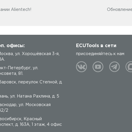
ании Alientech!
Обновление
п. офисы:
ECUTools в сети
 Москва, ул. Хорошёвская 3-я,
присоединяйтесь к нам
1А.
нкт-Петербург, ул.
совета, 81.
баровск, переулок Степной, д.
ань, ул. Натана Рахлина, д. 5
аснодар, ул. Московская
42/2
восибирск, Красный
спект, д. 163А, 1 этаж, 4 офис