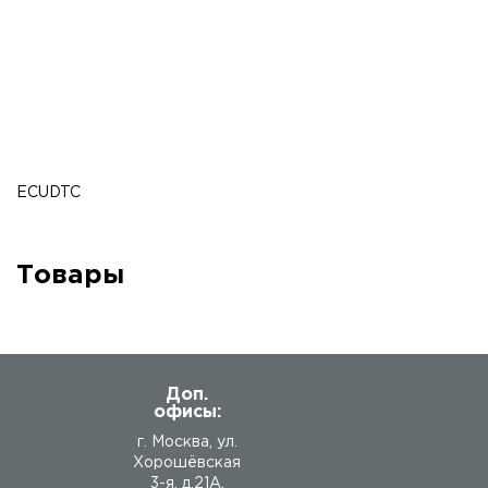
ECUDTC
Товары
Доп.
офисы:
г. Москва, ул.
Хорошёвская
3-я, д.21А.