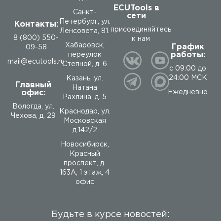
ECUTools в
Санкт-
сети
Петербург, ул.
Контакты:
присоединяйтесь
Ленсовета, 81.
8 (800) 550-
к нам
Хабаровск,
График
09-58
работы:
переулок
mail@ecutools.ru
Степной, д. 6
с 09:00 до
24:00 МСК
Казань, ул.
Главный
Натана
офис:
Ежедневно
Рахлина, д. 5
Вологда
,
ул.
Краснодар, ул.
Чехова, д. 29
Московская
д.142/2
Новосибирск,
Красный
проспект, д.
163А, 1 этаж, 4
офис
Будьте в курсе новостей: