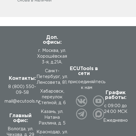
снова в наличии
Доп.
офисы:
г. Москва, ул.
Хорошёвская
3-я, д.21А.
ECUTools в
Санкт-
сети
Петербург, ул.
Контакты:
присоединяйтесь
Ленсовета, 81.
8 (800) 550-
к нам
Хабаровск,
График
09-58
работы:
переулок
mail@ecutools.ru
Степной, д. 6
с 09:00 до
24:00 МСК
Казань, ул.
Главный
Натана
офис:
Ежедневно
Рахлина, д. 5
Вологда
,
ул.
Краснодар, ул.
Чехова, д. 29