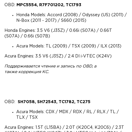
OBD:
MPC5554, R7F701202, TC1793
Honda Models: Accord (2008) / Odyssey (US) (2011) /
N-Box (2011 - 2017) / S660 (2015)
Honda Engines: 3.5 V6 (J35Z) / 0.66i (S07A) / 0.66T
(S07A) / 0.66i (S07B)
Acura Models: TL (2009) / TSX (2009) / ILX (2013)
Acura Engines: 3.5 V6 (J35Z) / 2.4 DI i-VTEC (K24V)
Поддерживается чтение и запись по OBD, а
также коррекция КС.
OBD:
SH7058, SH72543, TC1782, TC275
Acura Models: CDX / MDX / RDX / RL / RLX / TL /
TLX / TSX
Acura Engines: 1.5T (L15BA) / 2.0T (K20C4, K20C6) / 2.3T