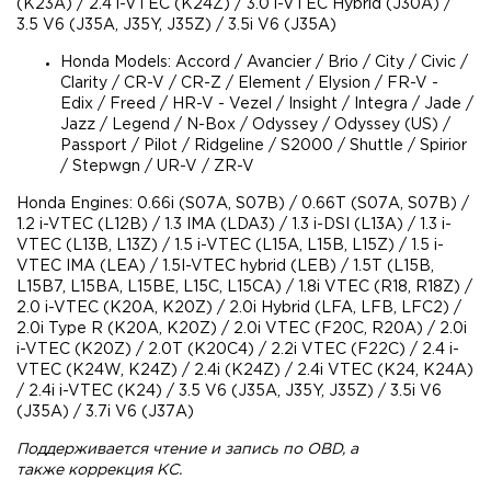
(K23A) / 2.4 i-VTEC (K24Z) / 3.0 i-VTEC Hybrid (J30A) /
3.5 V6 (J35A, J35Y, J35Z) / 3.5i V6 (J35A)
Honda Models: Accord / Avancier / Brio / City / Civic /
Clarity / CR-V / CR-Z / Element / Elysion / FR-V -
Edix / Freed / HR-V - Vezel / Insight / Integra / Jade /
Jazz / Legend / N-Box / Odyssey / Odyssey (US) /
Passport / Pilot / Ridgeline / S2000 / Shuttle / Spirior
/ Stepwgn / UR-V / ZR-V
Honda Engines: 0.66i (S07A, S07B) / 0.66T (S07A, S07B) /
1.2 i-VTEC (L12B) / 1.3 IMA (LDA3) / 1.3 i-DSI (L13A) / 1.3 i-
VTEC (L13B, L13Z) / 1.5 i-VTEC (L15A, L15B, L15Z) / 1.5 i-
VTEC IMA (LEA) / 1.5I-VTEC hybrid (LEB) / 1.5T (L15B,
L15B7, L15BA, L15BE, L15C, L15CA) / 1.8i VTEC (R18, R18Z) /
2.0 i-VTEC (K20A, K20Z) / 2.0i Hybrid (LFA, LFB, LFC2) /
2.0i Type R (K20A, K20Z) / 2.0i VTEC (F20C, R20A) / 2.0i
i-VTEC (K20Z) / 2.0T (K20C4) / 2.2i VTEC (F22C) / 2.4 i-
VTEC (K24W, K24Z) / 2.4i (K24Z) / 2.4i VTEC (K24, K24A)
/ 2.4i i-VTEC (K24) / 3.5 V6 (J35A, J35Y, J35Z) / 3.5i V6
(J35A) / 3.7i V6 (J37A)
Поддерживается чтение и запись по OBD, а
также коррекция КС.